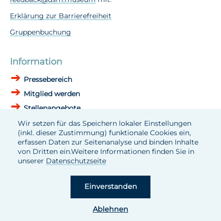
Erklärung zur Barrierefreiheit
Gruppenbuchung
Information
Pressebereich
Mitglied werden
Stellenangebote
Wir setzen für das Speichern lokaler Einstellungen
DSM in Zahlen und Fakten
(inkl. dieser Zustimmung) funktionale Cookies ein,
erfassen Daten zur Seitenanalyse und binden Inhalte
Daten und Fakten
von Dritten ein.Weitere Informationen finden Sie in
Bildungs- u. Vermittlungskonzept
unserer
Datenschutzseite
Geschäftsbericht 2024
Einverstanden
Ablehnen