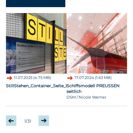
-
11.07.2025 (4.75 MB)
17.07.2024 (1.63 MB)
StillStehen_Container_Seite_Hollmeier_GR.jpg
Schiffsmodell PREUSSEN
Sc
seitlich
DS
DSM / Nicole Werner
1/31