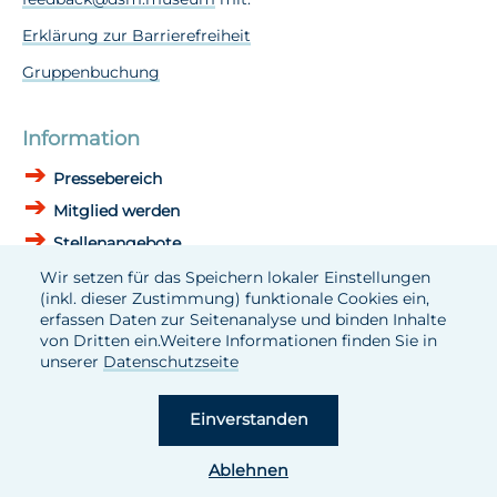
Erklärung zur Barrierefreiheit
Gruppenbuchung
Information
Pressebereich
Mitglied werden
Stellenangebote
Wir setzen für das Speichern lokaler Einstellungen
DSM in Zahlen und Fakten
(inkl. dieser Zustimmung) funktionale Cookies ein,
erfassen Daten zur Seitenanalyse und binden Inhalte
Daten und Fakten
von Dritten ein.Weitere Informationen finden Sie in
Bildungs- u. Vermittlungskonzept
unserer
Datenschutzseite
Geschäftsbericht 2024
Einverstanden
Ablehnen