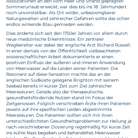
Assoziationen an den vom Meer und Strand geprägten
Sommerurlaub erweckt, war dies bis ins 18. Jahrhundert
noch unvorstellbar. Als Ort wilder, unbezwingbarer
Naturgewalten und zahlreicher Gefahren sollte das schier
endlos wirkende Blau gemieden werden.
Dies änderte sich seit den 1750er Jahren vor allem durch
neue medizinische Erkenntnisse. Ein zentraler
Wegbereiter war dabei der englische Arzt Richard Russell.
In einer damals von der Öffentlichkeit vielbeachteten
wissenschaftlichen Arbeit dokumentierte er einen
positiven Einfluss der äußeren und inneren Anwendung
von Meerwasser auf die Leiden seiner Patienten. Die
Resonanz auf diese Sensation machte das an der
englischen Südküste gelegene Brighton mit seinem
Seebad bereits in kurzer Zeit zum Ziel zahlreicher
Meereskuren. Gerade also der therapeutische,
gesundheitsfördernde Nutzen stand im Fokus der
Zeitgenossen. Folglich verschrieben Ärzte ihren Patienten
jeweils auf ihre spezifischen Leiden abgestimmte
Meereskuren. Die Patienten sollten sich mit ihren
unterschiedlichsten Gesundheitsproblemen zur Heilung je
nach verschriebener Dosierung regelmäßig für kurze Zeit
ins kühle Nass begeben und behandeltes Meerwasser