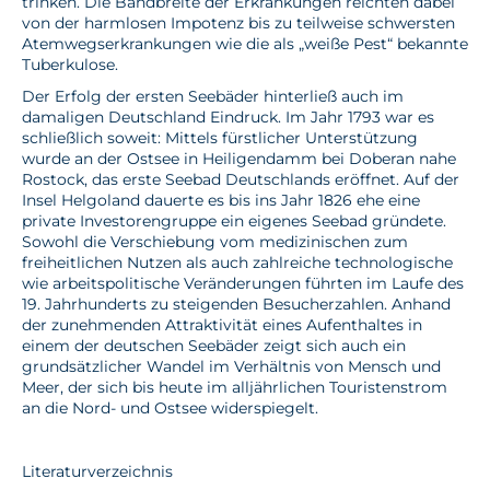
trinken. Die Bandbreite der Erkrankungen reichten dabei
von der harmlosen Impotenz bis zu teilweise schwersten
Atemwegserkrankungen wie die als „weiße Pest“ bekannte
Tuberkulose.
Der Erfolg der ersten Seebäder hinterließ auch im
damaligen Deutschland Eindruck. Im Jahr 1793 war es
schließlich soweit: Mittels fürstlicher Unterstützung
wurde an der Ostsee in Heiligendamm bei Doberan nahe
Rostock, das erste Seebad Deutschlands eröffnet. Auf der
Insel Helgoland dauerte es bis ins Jahr 1826 ehe eine
private Investorengruppe ein eigenes Seebad gründete.
Sowohl die Verschiebung vom medizinischen zum
freiheitlichen Nutzen als auch zahlreiche technologische
wie arbeitspolitische Veränderungen führten im Laufe des
19. Jahrhunderts zu steigenden Besucherzahlen. Anhand
der zunehmenden Attraktivität eines Aufenthaltes in
einem der deutschen Seebäder zeigt sich auch ein
grundsätzlicher Wandel im Verhältnis von Mensch und
Meer, der sich bis heute im alljährlichen Touristenstrom
an die Nord- und Ostsee widerspiegelt.
Literaturverzeichnis