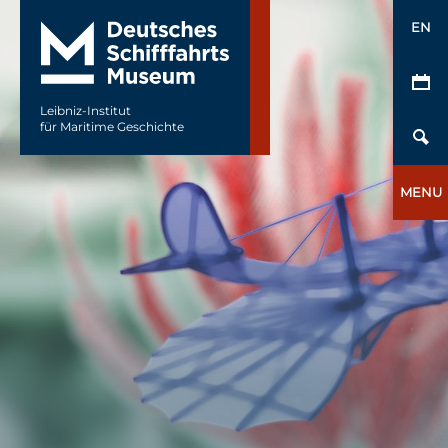
EN
Leibniz-Institut
für Maritime Geschichte
MENU