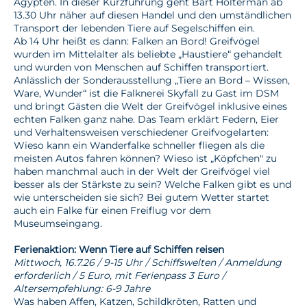
Ägypten. In dieser Kurzführung geht Bart Holterman ab
13.30 Uhr näher auf diesen Handel und den umständlichen
Transport der lebenden Tiere auf Segelschiffen ein.
Ab 14 Uhr heißt es dann: Falken an Bord! Greifvögel
wurden im Mittelalter als beliebte „Haustiere“ gehandelt
und wurden von Menschen auf Schiffen transportiert.
Anlässlich der Sonderausstellung „Tiere an Bord – Wissen,
Ware, Wunder“ ist die Falknerei Skyfall zu Gast im DSM
und bringt Gästen die Welt der Greifvögel inklusive eines
echten Falken ganz nahe. Das Team erklärt Federn, Eier
und Verhaltensweisen verschiedener Greifvogelarten:
Wieso kann ein Wanderfalke schneller fliegen als die
meisten Autos fahren können? Wieso ist „Köpfchen" zu
haben manchmal auch in der Welt der Greifvögel viel
besser als der Stärkste zu sein? Welche Falken gibt es und
wie unterscheiden sie sich? Bei gutem Wetter startet
auch ein Falke für einen Freiflug vor dem
Museumseingang.
Ferienaktion: Wenn Tiere auf Schiffen reisen
Mittwoch, 16.7.26 / 9-15 Uhr / Schiffswelten / Anmeldung
erforderlich / 5 Euro, mit Ferienpass 3 Euro /
Altersempfehlung: 6-9 Jahre
Was haben Affen, Katzen, Schildkröten, Ratten und