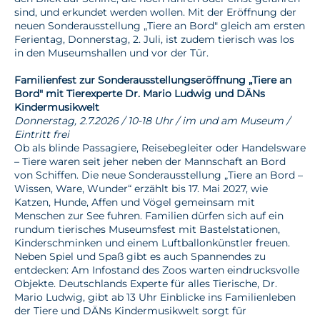
sind, und erkundet werden wollen. Mit der Eröffnung der
neuen Sonderausstellung „Tiere an Bord" gleich am ersten
Ferientag, Donnerstag, 2. Juli, ist zudem tierisch was los
in den Museumshallen und vor der Tür.
Familienfest zur Sonderausstellungseröffnung „Tiere an
Bord" mit Tierexperte Dr. Mario Ludwig und DÄNs
Kindermusikwelt
Donnerstag, 2.7.2026 / 10-18 Uhr / im und am Museum /
Eintritt frei
Ob als blinde Passagiere, Reisebegleiter oder Handelsware
– Tiere waren seit jeher neben der Mannschaft an Bord
von Schiffen. Die neue Sonderausstellung „Tiere an Bord –
Wissen, Ware, Wunder“ erzählt bis 17. Mai 2027, wie
Katzen, Hunde, Affen und Vögel gemeinsam mit
Menschen zur See fuhren. Familien dürfen sich auf ein
rundum tierisches Museumsfest mit Bastelstationen,
Kinderschminken und einem Luftballonkünstler freuen.
Neben Spiel und Spaß gibt es auch Spannendes zu
entdecken: Am Infostand des Zoos warten eindrucksvolle
Objekte. Deutschlands Experte für alles Tierische, Dr.
Mario Ludwig, gibt ab 13 Uhr Einblicke ins Familienleben
der Tiere und DÄNs Kindermusikwelt sorgt für