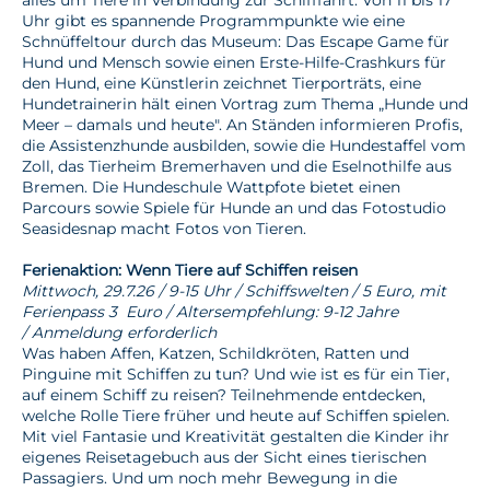
Uhr gibt es spannende Programmpunkte wie eine
Schnüffeltour durch das Museum: Das Escape Game für
Hund und Mensch sowie einen Erste-Hilfe-Crashkurs für
den Hund, eine Künstlerin zeichnet Tierporträts, eine
Hundetrainerin hält einen Vortrag zum Thema „Hunde und
Meer – damals und heute". An Ständen informieren Profis,
die Assistenzhunde ausbilden, sowie die Hundestaffel vom
Zoll, das Tierheim Bremerhaven und die Eselnothilfe aus
Bremen. Die Hundeschule Wattpfote bietet einen
Parcours sowie Spiele für Hunde an und das Fotostudio
Seasidesnap macht Fotos von Tieren.
Ferienaktion: Wenn Tiere auf Schiffen reisen
Mittwoch, 29.7.26 / 9-15 Uhr / Schiffswelten / 5 Euro, mit
Ferienpass 3 Euro / Altersempfehlung: 9-12 Jahre
/ Anmeldung erforderlich
Was haben Affen, Katzen, Schildkröten, Ratten und
Pinguine mit Schiffen zu tun? Und wie ist es für ein Tier,
auf einem Schiff zu reisen? Teilnehmende entdecken,
welche Rolle Tiere früher und heute auf Schiffen spielen.
Mit viel Fantasie und Kreativität gestalten die Kinder ihr
eigenes Reisetagebuch aus der Sicht eines tierischen
Passagiers. Und um noch mehr Bewegung in die