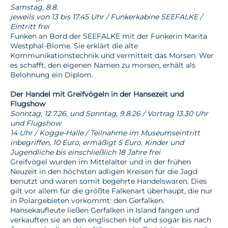
Samstag, 8.8.
jeweils von 13 bis 17.45 Uhr / Funkerkabine SEEFALKE /
Eintritt frei
Funken an Bord der SEEFALKE mit der Funkerin Marita
Westphal-Blome. Sie erklärt die alte
Kommunikationstechnik und vermittelt das Morsen. Wer
es schafft, den eigenen Namen zu morsen, erhält als
Belohnung ein Diplom.
Der Handel mit Greifvögeln in der Hansezeit und
Flugshow
Sonntag, 12.7.26, und Sonntag, 9.8.26 / Vortrag 13.30 Uhr
und Flugshow
14 Uhr / Kogge-Halle / Teilnahme im Museumseintritt
inbegriffen, 10 Euro, ermäßigt 5 Euro, Kinder und
Jugendliche bis einschließlich 18 Jahre frei
Greifvögel wurden im Mittelalter und in der frühen
Neuzeit in den höchsten adligen Kreisen für die Jagd
benutzt und waren somit begehrte Handelswaren. Dies
gilt vor allem für die größte Falkenart überhaupt, die nur
in Polargebieten vorkommt: den Gerfalken.
Hansekaufleute ließen Gerfalken in Island fangen und
verkauften sie an den englischen Hof und sogar bis nach