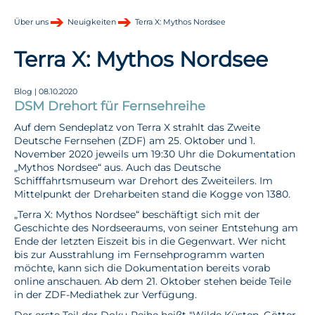
Über uns
Neuigkeiten
Terra X: Mythos Nordsee
Terra X: Mythos Nordsee
Blog | 08.10.2020
DSM Drehort für Fernsehreihe
Auf dem Sendeplatz von Terra X strahlt das Zweite
Deutsche Fernsehen (ZDF) am 25. Oktober und 1.
November 2020 jeweils um 19:30 Uhr die Dokumentation
„Mythos Nordsee“ aus. Auch das Deutsche
Schifffahrtsmuseum war Drehort des Zweiteilers. Im
Mittelpunkt der Dreharbeiten stand die Kogge von 1380.
„Terra X: Mythos Nordsee“ beschäftigt sich mit der
Geschichte des Nordseeraums, von seiner Entstehung am
Ende der letzten Eiszeit bis in die Gegenwart. Wer nicht
bis zur Ausstrahlung im Fernsehprogramm warten
möchte, kann sich die Dokumentation bereits vorab
online anschauen. Ab dem 21. Oktober stehen beide Teile
in der ZDF-Mediathek zur Verfügung.
Der erste Teil der Doku-Reihe heißt
"Wilde Küsten, Götter