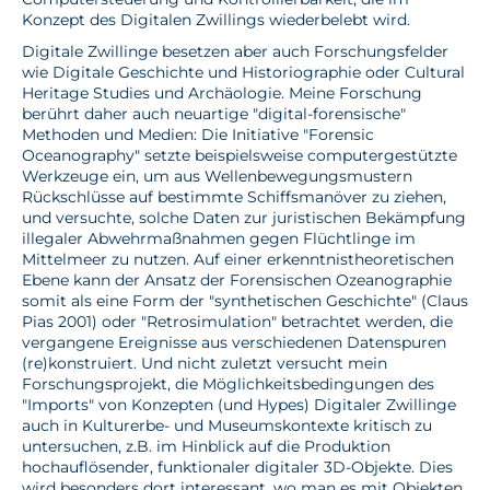
Konzept des Digitalen Zwillings wiederbelebt wird.
Digitale Zwillinge besetzen aber auch Forschungsfelder
wie Digitale Geschichte und Historiographie oder Cultural
Heritage Studies und Archäologie. Meine Forschung
berührt daher auch neuartige "digital-forensische"
Methoden und Medien: Die Initiative "Forensic
Oceanography" setzte beispielsweise computergestützte
Werkzeuge ein, um aus Wellenbewegungsmustern
Rückschlüsse auf bestimmte Schiffsmanöver zu ziehen,
und versuchte, solche Daten zur juristischen Bekämpfung
illegaler Abwehrmaßnahmen gegen Flüchtlinge im
Mittelmeer zu nutzen. Auf einer erkenntnistheoretischen
Ebene kann der Ansatz der Forensischen Ozeanographie
somit als eine Form der "synthetischen Geschichte" (Claus
Pias 2001) oder "Retrosimulation" betrachtet werden, die
vergangene Ereignisse aus verschiedenen Datenspuren
(re)konstruiert. Und nicht zuletzt versucht mein
Forschungsprojekt, die Möglichkeitsbedingungen des
"Imports" von Konzepten (und Hypes) Digitaler Zwillinge
auch in Kulturerbe- und Museumskontexte kritisch zu
untersuchen, z.B. im Hinblick auf die Produktion
hochauflösender, funktionaler digitaler 3D-Objekte. Dies
wird besonders dort interessant, wo man es mit Objekten