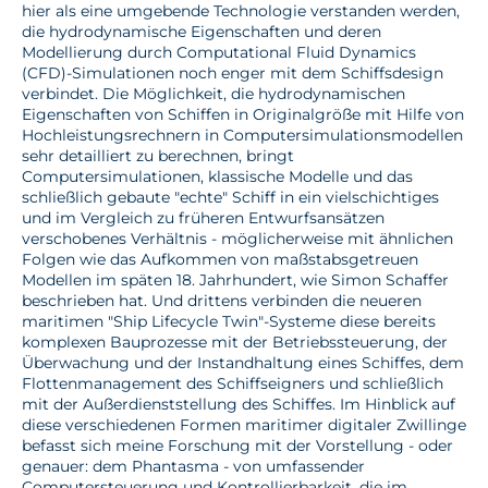
hier als eine umgebende Technologie verstanden werden,
die hydrodynamische Eigenschaften und deren
Modellierung durch Computational Fluid Dynamics
(CFD)-Simulationen noch enger mit dem Schiffsdesign
verbindet. Die Möglichkeit, die hydrodynamischen
Eigenschaften von Schiffen in Originalgröße mit Hilfe von
Hochleistungsrechnern in Computersimulationsmodellen
sehr detailliert zu berechnen, bringt
Computersimulationen, klassische Modelle und das
schließlich gebaute "echte" Schiff in ein vielschichtiges
und im Vergleich zu früheren Entwurfsansätzen
verschobenes Verhältnis - möglicherweise mit ähnlichen
Folgen wie das Aufkommen von maßstabsgetreuen
Modellen im späten 18. Jahrhundert, wie Simon Schaffer
beschrieben hat. Und drittens verbinden die neueren
maritimen "Ship Lifecycle Twin"-Systeme diese bereits
komplexen Bauprozesse mit der Betriebssteuerung, der
Überwachung und der Instandhaltung eines Schiffes, dem
Flottenmanagement des Schiffseigners und schließlich
mit der Außerdienststellung des Schiffes. Im Hinblick auf
diese verschiedenen Formen maritimer digitaler Zwillinge
befasst sich meine Forschung mit der Vorstellung - oder
genauer: dem Phantasma - von umfassender
Computersteuerung und Kontrollierbarkeit, die im