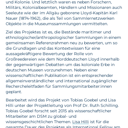
und Kolonie. Und letztlich waren es neben Forschern,
Militärs, Kolonialbeamten, Händlern und Missionaren auch
Seeleute wie der im Allgäu geborene Lloyd-Kapitän Karl
Nauer (1874-1962), die als Teil von Sammlernetzwerken
Objekte in die Museumssammlungen vermittelten.
Ziel des Projektes ist es, die Bestände maritimer und
ethnologischer/anthropologischer Sammlungen in einem
gemeinsamen Referenzrahmen neu zu bewerten, um so
die Grundlagen und das Kontextwissen für eine
aussagekräftigere Bewertung der Rolle von
Großreedereien wie dem Norddeutschen Lloyd innerhalb
der gegenwärtigen Debatten um das koloniale Erbe in
deutschen Museen vorzunehmen. Neben einer
wissenschaftlichen Publikation ist ein entsprechender
allgemeinverständlicher und international zugänglicher
Rechercheleitfaden für Sammlungsmitarbeiter:innen
geplant.
Bearbeitet wird das Projekt von Tobias Goebel und Lisa
Hilli unter der Projektleitung von Prof Dr. Ruth Schilling.
Tobias Goebel forscht seit 2015 als wissenschaftlicher
Mitarbeiter am DSM zu global- und
wissensgeschichtlichen Themen.
Lisa Hilli
ist für die
gesamte Dauer des Projektes als
International Fellow
am