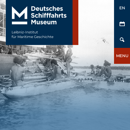
EN
Leibniz-Institut
für Maritime Geschichte
MENU