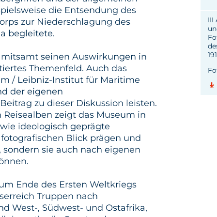
spielsweise die Entsendung des
II
korps zur Niederschlagung des
un
a begleitete.
Fo
de
19
e mitsamt seinen Auswirkungen in
tiertes Themenfeld. Auch das
Fo
 / Leibniz-Institut für Maritime
nd der eigenen
itrag zu dieser Diskussion leisten.
n Reisealben zeigt das Museum in
 wie ideologisch geprägte
tografischen Blick prägen und
n, sondern sie auch nach eigenen
können.
zum Ende des Ersten Weltkriegs
serreich Truppen nach
und West-, Südwest- und Ostafrika,