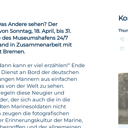
Ko
Das Andere sehen? Der
on Sonntag, 18. April, bis 31.
Thom
de des Museumshafens 24/7
stand in Zusammenarbeit mit
ät Bremen.
dann kann er viel erzählen!“ Ende
r Dienst an Bord der deutschen
 jungen Männern aus einfachen
as von der Welt zu sehen.
iegeln diese Neugier und
r, der sich auch die in die
ten Marinesoldaten nicht
 zeugen die fotografischen
r Erinnerungskultur der Marine,
bergriffen und der allgemeinen