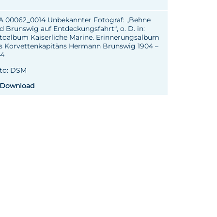
I A 00062_0014 Unbekannter Fotograf: „Behne
d Brunswig auf Entdeckungsfahrt“, o. D. in:
toalbum Kaiserliche Marine. Erinnerungsalbum
s Korvettenkapitäns Hermann Brunswig 1904 –
14
to: DSM
Download