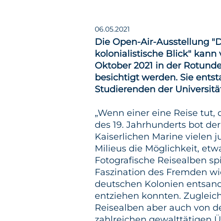
06.05.2021
Die Open-Air-Ausstellung "
kolonialistische Blick" kann v
Oktober 2021 in der Rotun
besichtigt werden. Sie ent
Studierenden der Universit
„Wenn einer eine Reise tut, 
des 19. Jahrhunderts bot de
Kaiserlichen Marine vielen
Milieus die Möglichkeit, etw
Fotografische Reisealben sp
Faszination des Fremden wide
deutschen Kolonien entsand
entziehen konnten. Zugleich
Reisealben aber auch von de
zahlreichen gewalttätigen Ü