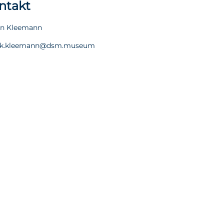
ntakt
in Kleemann
k.kleemann@dsm.museum