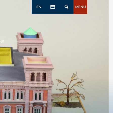
EN
MENU
945