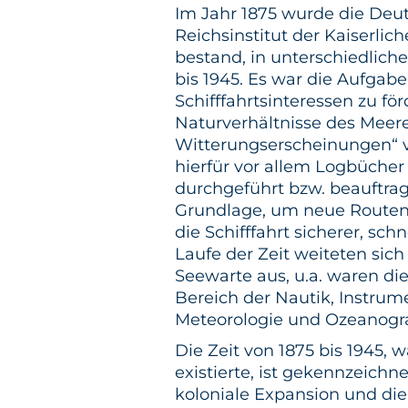
Im Jahr 1875 wurde die Deu
Reichsinstitut der Kaiserlic
bestand, in unterschiedlich
bis 1945. Es war die Aufgabe
Schifffahrtsinteressen zu fö
Naturverhältnisse des Meere
Witterungserscheinungen“ v
hierfür vor allem Logbüche
durchgeführt bzw. beauftragt
Grundlage, um neue Route
die Schifffahrt sicherer, sch
Laufe der Zeit weiteten sic
Seewarte aus, u.a. waren di
Bereich der Nautik, Instru
Meteorologie und Ozeanogra
Die Zeit von 1875 bis 1945,
existierte, ist gekennzeichn
koloniale Expansion und die