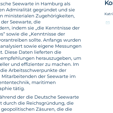
Ko
tsche Seewarte in Hamburg als
hen Admiralität gegründet und sie
Katr
en ministerialen Zugehörigkeiten,
 der Seewarte, die
rdern, indem sie „die Kenntnisse der
s“ sowie die „Kenntnisse der
orantreiben sollte. Anfangs wurden
r analysiert sowie eigene Messungen
. Diese Daten lieferten die
nempfehlungen herauszugeben, um
neller und effizienter zu machen. Im
h die Arbeitsschwerpunkte der
e Mitarbeitenden der Seewarte im
mententechnik, maritimen
phie tätig.
 während der die Deutsche Seewarte
et durch die Reichsgründung, die
 geopolitischen Zäsuren, die die