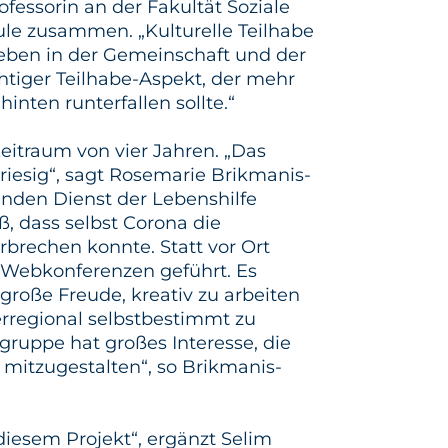
ofessorin an der Fakultät Soziale
ule zusammen. „Kulturelle Teilhabe
Leben in der Gemeinschaft und der
chtiger Teilhabe-Aspekt, der mehr
hinten runterfallen sollte.“
Zeitraum von vier Jahren. „Das
 riesig“, sagt Rosemarie Brikmanis-
nden Dienst der Lebenshilfe
, dass selbst Corona die
brechen konnte. Statt vor Ort
 Webkonferenzen geführt. Es
roße Freude, kreativ zu arbeiten
rregional selbstbestimmt zu
ruppe hat großes Interesse, die
itzugestalten“, so Brikmanis-
 diesem Projekt“, ergänzt Selim