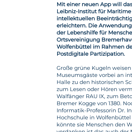
Mit einer neuen App will d
Leibniz-Institut für Mariti
intellektuellen Beeinträc
erleichtern. Die Anwendung
der Lebenshilfe für Mensch
Ortsvereinigung Bremerhave
Wolfenbüttel im Rahmen de
Postdigitale Partizipation.
Große grüne Kugeln weisen 
Museumsgäste vorbei an int
Halle zu den historischen Sc
zum Lesen oder Hören verm
Walfänger RAU IX, zum Beto
Bremer Kogge von 1380. Noc
Informatik-Professorin Dr. In
Hochschule in Wolfenbüttel 
könnte sie Menschen den We
verdanken ist das auch de