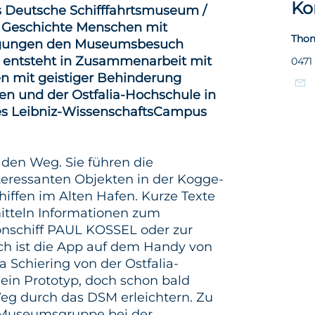
Ko
as Deutsche Schifffahrtsmuseum /
me Geschichte Menschen mit
Thom
htigungen den Museumsbesuch
 entsteht in Zusammenarbeit mit
0471
en mit geistiger Behinderung
n und der Ostfalia-Hochschule in
s Leibniz-WissenschaftsCampus
den Weg. Sie führen die
eressanten Objekten in der Kogge-
hiffen im Alten Hafen. Kurze Texte
itteln Informationen zum
nschiff PAUL KOSSEL oder zur
h ist die App auf dem Handy von
a Schiering von der Ostfalia-
ein Prototyp, doch schon bald
g durch das DSM erleichtern. Zu
r Museumsgruppe bei der