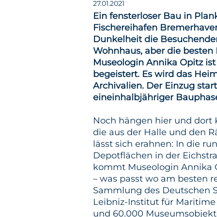
27.01.2021
Ein fensterloser Bau in Pla
Fischereihafen Bremerhave
Dunkelheit die Besuchenden.
Wohnhaus, aber die besten
Museologin Annika Opitz i
begeistert. Es wird das Hei
Archivalien. Der Einzug star
eineinhalbjähriger Bauphas
Noch hängen hier und dort K
die aus der Halle und den
lässt sich erahnen: In die 
Depotflächen in der Eichstra
kommt Museologin Annika Op
– was passt wo am besten re
Sammlung des Deutschen Sc
Leibniz-Institut für Maritim
und 60.000 Museumsobjekte