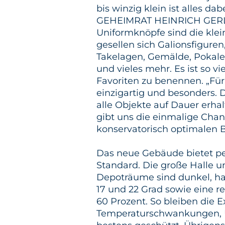
bis winzig klein ist alles da
GEHEIMRAT HEINRICH GERLA
Uniformknöpfe sind die kle
gesellen sich Galionsfiguren,
Takelagen, Gemälde, Pokale,
und vieles mehr. Es ist so vi
Favoriten zu benennen. „Fü
einzigartig und besonders. D
alle Objekte auf Dauer erha
gibt uns die einmalige Cha
konservatorisch optimalen 
Das neue Gebäude bietet p
Standard. Die große Halle u
Depoträume sind dunkel, ha
17 und 22 Grad sowie eine re
60 Prozent. So bleiben die E
Temperaturschwankungen, 