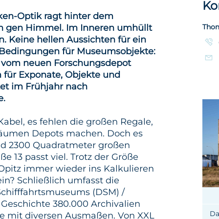
Ko
nken-Optik ragt hinter dem
n gen Himmel. Im Inneren umhüllt
Thom
 Keine hellen Aussichten für ein
 Bedingungen für Museumsobjekte:
st vom neuen Forschungsdepot
m für Exponate, Objekte und
tet im Frühjahr nach
e.
abel, es fehlen die großen Regale,
 Räumen Depots machen. Doch es
rund 2300 Quadratmeter großen
ße 13 passt viel. Trotz der Größe
itz immer wieder ins Kalkulieren
in? Schließlich umfasst die
hifffahrtsmuseums (DSM) /
e Geschichte 380.000 Archivalien
Da
 mit diversen Ausmaßen. Von XXL