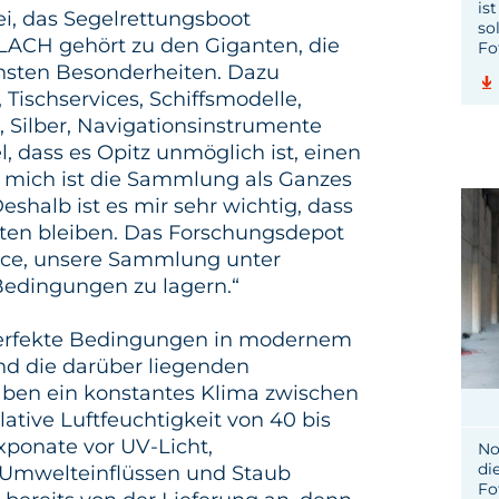
is
bei, das Segelrettungsboot
sol
CH gehört zu den Giganten, die
Fo
insten Besonderheiten. Dazu
 Tischservices, Schiffsmodelle,
 Silber, Navigationsinstrumente
el, dass es Opitz unmöglich ist, einen
r mich ist die Sammlung als Ganzes
eshalb ist es mir sehr wichtig, dass
lten bleiben. Das Forschungsdepot
nce, unsere Sammlung unter
Bedingungen zu lagern.“
erfekte Bedingungen in modernem
nd die darüber liegenden
ben ein konstantes Klima zwischen
lative Luftfeuchtigkeit von 40 bis
xponate vor UV-Licht,
No
di
Umwelteinflüssen und Staub
Fo