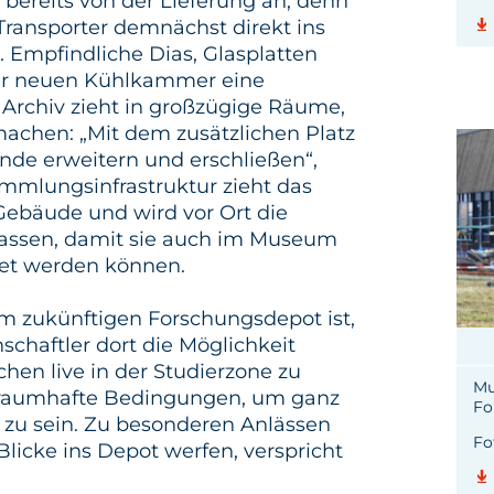
 bereits von der Lieferung an, denn
Transporter demnächst direkt ins
 Empfindliche Dias, Glasplatten
der neuen Kühlkammer eine
rchiv zieht in großzügige Räume,
achen: „Mit dem zusätzlichen Platz
nde erweitern und erschließen“,
ammlungsinfrastruktur zieht das
Gebäude und wird vor Ort die
fassen, damit sie auch im Museum
det werden können.
m zukünftigen Forschungsdepot ist,
chaftler dort die Möglichkeit
hen live in der Studierzone zu
Mu
s traumhafte Bedingungen, um ganz
Fo
 zu sein. Zu besonderen Anlässen
Fo
 Blicke ins Depot werfen, verspricht