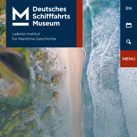
EN
Leibniz-Institut
für Maritime Geschichte
MENU