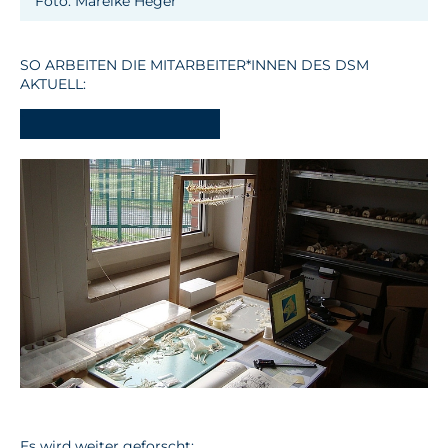
Foto: Mareike Heger
SO ARBEITEN DIE MITARBEITER*INNEN DES DSM
AKTUELL:
-
Es wird weiter geforscht:
Au