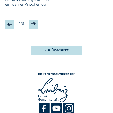
ein wahrer Knochenjob
gu
1/6
Zur Übersicht