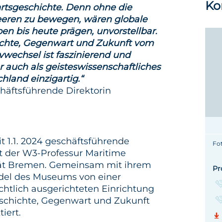
Ko
ahrtsgeschichte. Denn ohne die
Meeren zu bewegen, wären globale
en bis heute prägen, unvorstellbar.
chte, Gegenwart und Zukunft vom
vwechsel ist faszinierend und
 auch als geisteswissenschaftliches
hland einzigartig.“
chäftsführende Direktorin
eit 1.1. 2024 geschäftsführende
Fo
t der W3-Professur Maritime
tät Bremen. Gemeinsam mit ihrem
Pr
del des Museums von einer
htlich ausgerichteten Einrichtung
eschichte, Gegenwart und Zukunft
iert.