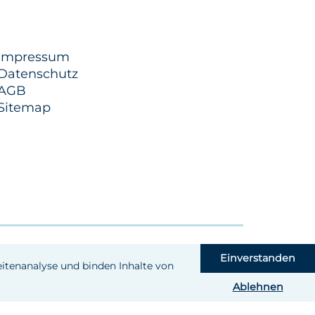
Impressum
Datenschutz
AGB
Sitemap
Einverstanden
Seitenanalyse und binden Inhalte von
Ablehnen