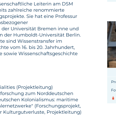
issenschaftliche Leiterin am DSM
eits zahlreiche renommierte
sprojekte. Sie hat eine Professur
msbezogener
 der Universität Bremen inne und
n der Humboldt-Universität Berlin.
e sind Wissenstransfer im
hte vom 16. bis 20. Jahrhundert,
te sowie Wissenschaftsgeschichte
Pr
alities
(Projektleitung)
Fo
tforschung zum Norddeutschen
deutschen Kolonialismus: maritime
lernetzwerke"
(Forschungsprojekt,
 Kulturgutverluste, Projektleitung)