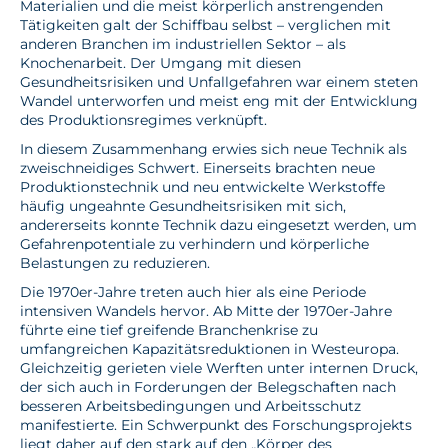
Materialien und die meist körperlich anstrengenden
Tätigkeiten galt der Schiffbau selbst – verglichen mit
anderen Branchen im industriellen Sektor – als
Knochenarbeit. Der Umgang mit diesen
Gesundheitsrisiken und Unfallgefahren war einem steten
Wandel unterworfen und meist eng mit der Entwicklung
des Produktionsregimes verknüpft.
In diesem Zusammenhang erwies sich neue Technik als
zweischneidiges Schwert. Einerseits brachten neue
Produktionstechnik und neu entwickelte Werkstoffe
häufig ungeahnte Gesundheitsrisiken mit sich,
andererseits konnte Technik dazu eingesetzt werden, um
Gefahrenpotentiale zu verhindern und körperliche
Belastungen zu reduzieren.
Die 1970er-Jahre treten auch hier als eine Periode
intensiven Wandels hervor. Ab Mitte der 1970er-Jahre
führte eine tief greifende Branchenkrise zu
umfangreichen Kapazitätsreduktionen in Westeuropa.
Gleichzeitig gerieten viele Werften unter internen Druck,
der sich auch in Forderungen der Belegschaften nach
besseren Arbeitsbedingungen und Arbeitsschutz
manifestierte. Ein Schwerpunkt des Forschungsprojekts
liegt daher auf den stark auf den „Körper des