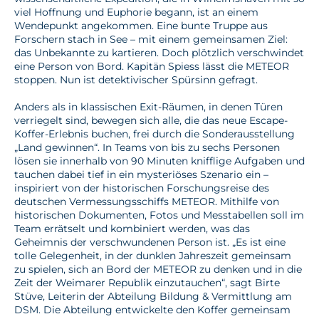
viel Hoffnung und Euphorie begann, ist an einem
Wendepunkt angekommen. Eine bunte Truppe aus
Forschern stach in See – mit einem gemeinsamen Ziel:
das Unbekannte zu kartieren. Doch plötzlich verschwindet
eine Person von Bord. Kapitän Spiess lässt die METEOR
stoppen. Nun ist detektivischer Spürsinn gefragt.
Anders als in klassischen Exit-Räumen, in denen Türen
verriegelt sind, bewegen sich alle, die das neue Escape-
Koffer-Erlebnis buchen, frei durch die Sonderausstellung
„Land gewinnen“. In Teams von bis zu sechs Personen
lösen sie innerhalb von 90 Minuten knifflige Aufgaben und
tauchen dabei tief in ein mysteriöses Szenario ein –
inspiriert von der historischen Forschungsreise des
deutschen Vermessungsschiffs METEOR. Mithilfe von
historischen Dokumenten, Fotos und Messtabellen soll im
Team errätselt und kombiniert werden, was das
Geheimnis der verschwundenen Person ist. „Es ist eine
tolle Gelegenheit, in der dunklen Jahreszeit gemeinsam
zu spielen, sich an Bord der METEOR zu denken und in die
Zeit der Weimarer Republik einzutauchen“, sagt Birte
Stüve, Leiterin der Abteilung Bildung & Vermittlung am
DSM. Die Abteilung entwickelte den Koffer gemeinsam