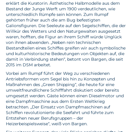
erklärt die Kuratorin. Ästhetische Halbmodelle aus dem
Bestand der Junge Werft um 1900 verdeutlichen, wie
unterschiedlich Rümpfe sein können. Zum Rumpf
gehörten früher auch die am Bug befestigten
Galionsfiguren. Die Seeleute auf den Segelschiffen, die der
Willkür des Wetters und den Naturgewalten ausgesetzt
waren, hofften, die Figur an ihrem Schiff würde Unglück
von ihnen abwenden. „Neben rein technischen
Bestandteilen eines Schiffes greifen wir auch symbolische
und kulturhistorische Bedeutungen von Objekten auf, die
damit in Verbindung stehen“, betont von Bargen, die seit
2015 im DSM arbeitet.
Vorbei am Rumpf führt der Weg zu verschiedenen
Antriebsformen vom Segel bis hin zu Konzepten und
Maßnahmen des „Green Shipping“, die heute für eine
umweltfreundlichere Schifffahrt diskutiert oder bereits
umgesetzt werden. Gäste können einen Dieselmotor und
eine Dampfmaschine aus dem Ersten Weltkrieg
betrachten. „Der Einsatz von Dampfmaschinen auf
Schiffen revolutionierte die Seefahrt und führte zum
Entstehen neuer Berufsgruppen – der
Heizerbeispielsweise“, weiß von Bargen.