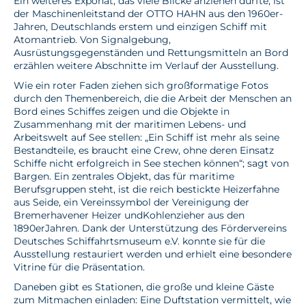
Ein weiteres Exponat, das viele Blicke anziehen dürfte, ist
der Maschinenleitstand der OTTO HAHN aus den 1960er-
Jahren, Deutschlands erstem und einzigen Schiff mit
Atomantrieb. Von Signalgebung,
Ausrüstungsgegenständen und Rettungsmitteln an Bord
erzählen weitere Abschnitte im Verlauf der Ausstellung.
Wie ein roter Faden ziehen sich großformatige Fotos
durch den Themenbereich, die die Arbeit der Menschen an
Bord eines Schiffes zeigen und die Objekte in
Zusammenhang mit der maritimen Lebens- und
Arbeitswelt auf See stellen: „Ein Schiff ist mehr als seine
Bestandteile, es braucht eine Crew, ohne deren Einsatz
Schiffe nicht erfolgreich in See stechen können“; sagt von
Bargen. Ein zentrales Objekt, das für maritime
Berufsgruppen steht, ist die reich bestickte Heizerfahne
aus Seide, ein Vereinssymbol der Vereinigung der
Bremerhavener Heizer undKohlenzieher aus den
1890erJahren. Dank der Unterstützung des Fördervereins
Deutsches Schiffahrtsmuseum e.V. konnte sie für die
Ausstellung restauriert werden und erhielt eine besondere
Vitrine für die Präsentation.
Daneben gibt es Stationen, die große und kleine Gäste
zum Mitmachen einladen: Eine Duftstation vermittelt, wie