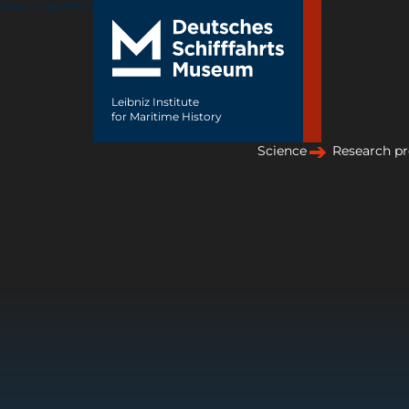
Teaser Image fehlt (Seiteneigenschaften->Reiter »Seiteneistellungen«)
Leibniz Institute
for Maritime History
Science
Research pr