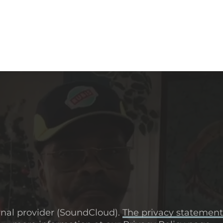
rnal provider (SoundCloud).
The privacy statemen